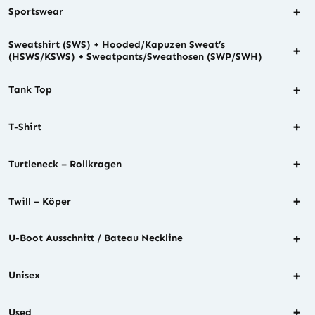
+
Sportswear
Sweatshirt (SWS) + Hooded/Kapuzen Sweat’s
+
(HSWS/KSWS) + Sweatpants/Sweathosen (SWP/SWH)
+
Tank Top
+
T-Shirt
+
Turtleneck – Rollkragen
+
Twill – Köper
+
U-Boot Ausschnitt / Bateau Neckline
+
Unisex
+
Used