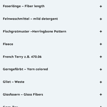
+
Faserlänge – Fiber length
+
Feinwaschmittel – mild detergent
+
Fischgratmuster –Herringbone Pattern
+
Fleece
+
French Terry z.B. 470.06
+
Garngefärbt – Yarn colored
+
Gilet – Weste
+
Glasfasern – Glass Fibers
+