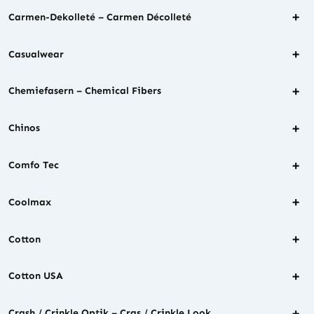
+
Carmen-Dekolleté – Carmen Décolleté
+
Casualwear
+
Chemiefasern – Chemical Fibers
+
Chinos
+
Comfo Tec
+
Coolmax
+
Cotton
+
Cotton USA
+
Crash / Crinkle Optik – Cras / Crinkle Look