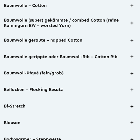
+
Baumwolle – Cotton
Baumwolle (super) gekämmte / combed Cotton (reine
+
Kammgarn BW – worsted Yarn)
+
Baumwolle geraute – napped Cotton
+
Baumwolle gerippte oder Baumwoll-Rib – Cotton Rib
+
Baumwoll-Piqué (fein/grob)
+
Beflocken – Flocking Besatz
+
Bi-Stretch
+
Blouson
+
Bodywarmer – Steppweste