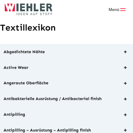
Skip
to
Menü
content
Textillexikon
+
Abgedichtete Nähte
+
Active Wear
+
Angeraute Oberfläche
+
Antibakterielle Ausrüstung / Antibacterial finish
+
Antipilling
+
Antipilling – Ausrüstung – Antipilling finish