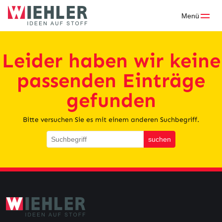
Skip
to
Menü
content
Leider haben wir keine
passenden Einträge
gefunden
Bitte versuchen Sie es mit einem anderen Suchbegriff.
suchen