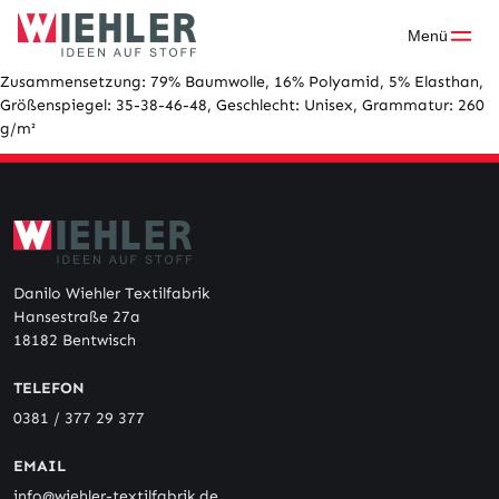
Skip
to
Menü
content
Zusammensetzung: 79% Baumwolle, 16% Polyamid, 5% Elasthan,
Größenspiegel: 35-38-46-48, Geschlecht: Unisex, Grammatur: 260
g/m²
Danilo Wiehler Textilfabrik
Hansestraße 27a
18182 Bentwisch
TELEFON
0381 / 377 29 377
EMAIL
info@wiehler-textilfabrik.de