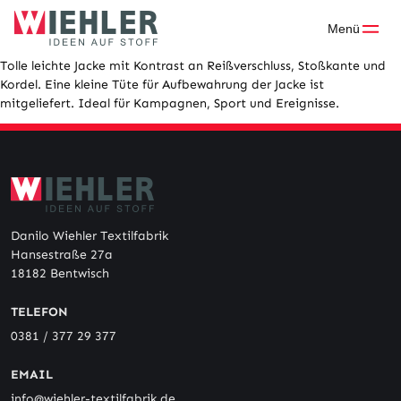
Skip
to
Menü
content
Tolle leichte Jacke mit Kontrast an Reißverschluss, Stoßkante und
Kordel. Eine kleine Tüte für Aufbewahrung der Jacke ist
mitgeliefert. Ideal für Kampagnen, Sport und Ereignisse.
Danilo Wiehler Textilfabrik
Hansestraße 27a
18182 Bentwisch
TELEFON
0381 / 377 29 377
EMAIL
info@wiehler-textilfabrik.de