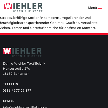
Skip
to
Menü
content
Strapazierfähige Socken in temperaturregulierender und
feuchtigkeitstransportierender Coolmax Qualität. Verstärkte
Zehen, Fersen und Unterfußbereiche für optimalen Komfort.
Danilo Wiehler Textilfabrik
Hansestraße 27a
18182 Bentwisch
TELEFON
0381 / 377 29 377
EMAIL
info@wiehler-textilfabrik.de