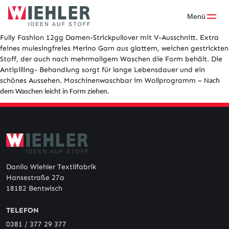
Skip
to
Menü
content
Fully Fashion 12gg Damen-Strickpullover mit V-Ausschnitt. Extra
feines mulesingfreies Merino Garn aus glattem, weichen gestrickten
Stoff, der auch nach mehrmaligem Waschen die Form behält. Die
Antipilling- Behandlung sorgt für lange Lebensdauer und ein
schönes Aussehen.
Maschinenwaschbar im Wollprogramm –
Nach
dem Waschen leicht in Form ziehen.
Danilo Wiehler Textilfabrik
Hansestraße 27a
18182 Bentwisch
TELEFON
0381 / 377 29 377