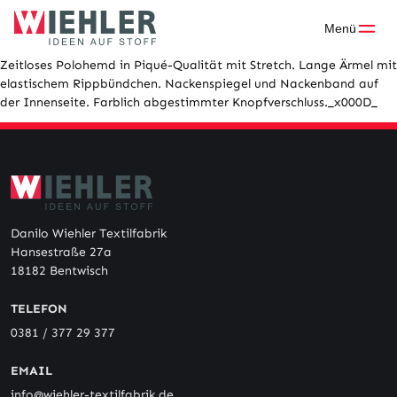
Skip
to
Menü
content
Zeitloses Polohemd in Piqué-Qualität mit Stretch. Lange Ärmel mit
elastischem Rippbündchen. Nackenspiegel und Nackenband auf
der Innenseite. Farblich abgestimmter Knopfverschluss._x000D_
Danilo Wiehler Textilfabrik
Hansestraße 27a
18182 Bentwisch
TELEFON
0381 / 377 29 377
EMAIL
info@wiehler-textilfabrik.de