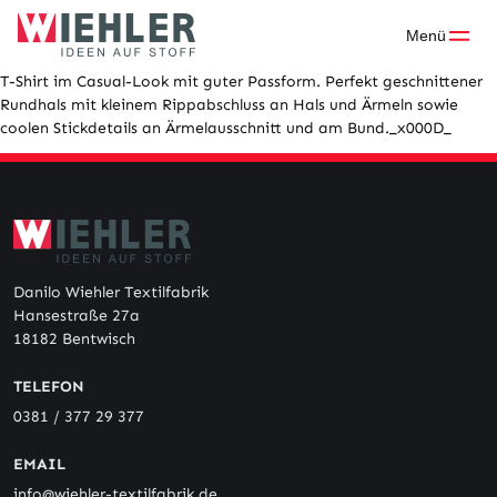
Skip
to
Menü
content
T-Shirt im Casual-Look mit guter Passform. Perfekt geschnittener
Rundhals mit kleinem Rippabschluss an Hals und Ärmeln sowie
coolen Stickdetails an Ärmelausschnitt und am Bund._x000D_
Danilo Wiehler Textilfabrik
Hansestraße 27a
18182 Bentwisch
TELEFON
0381 / 377 29 377
EMAIL
info@wiehler-textilfabrik.de