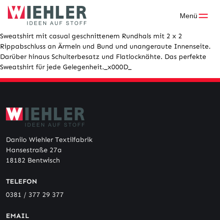
Skip
to
Menü
content
Sweatshirt mit casual geschnittenem Rundhals mit 2 x 2
Rippabschluss an Ärmeln und Bund und unangeraute Innenseite.
Darüber hinaus Schulterbesatz und Flatlocknähte. Das perfekte
Sweatshirt für jede Gelegenheit._x000D_
Danilo Wiehler Textilfabrik
Hansestraße 27a
18182 Bentwisch
TELEFON
0381 / 377 29 377
EMAIL