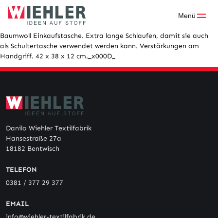
Skip
to
Menü
content
Baumwoll Einkaufstasche. Extra lange Schlaufen, damit sie auch
als Schultertasche verwendet werden kann. Verstärkungen am
Handgriff. 42 x 38 x 12 cm._x000D_
Danilo Wiehler Textilfabrik
Hansestraße 27a
18182 Bentwisch
TELEFON
0381 / 377 29 377
EMAIL
info@wiehler-textilfabrik.de