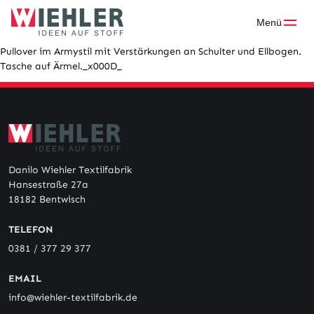
Skip
to
Menü
content
Pullover im Armystil mit Verstärkungen an Schulter und Ellbogen.
Tasche auf Ärmel._x000D_
Danilo Wiehler Textilfabrik
Hansestraße 27a
18182 Bentwisch
TELEFON
0381 / 377 29 377
EMAIL
info@wiehler-textilfabrik.de