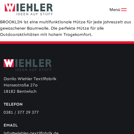
Skip
to
Menü
content
BROOKLIN ist eine multifunktionale Mütze für jede Jahreszeit aus
gewaschener Baumwolle. Die perfekte Mütze für alle
Outdooraktivitäten mit hohem Tragekomfort.
Danilo Wiehler Textilfabrik
Hansestraße 27a
18182 Bentwisch
TELEFON
0381 / 377 29 377
EMAIL
info@wiehler-textilfabrik.de