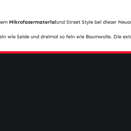
emem
Mikrofasermaterial
und Street Style bei dieser Neu
fein wie Seide und dreimal so fein wie Baumwolle. Die e