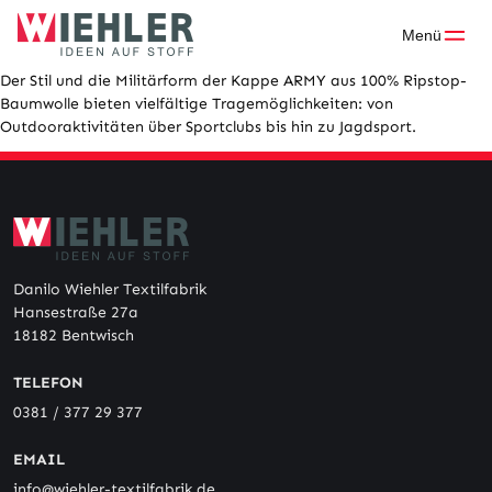
Skip
to
Menü
content
Der Stil und die Militärform der Kappe ARMY aus 100% Ripstop-
Baumwolle bieten vielfältige Tragemöglichkeiten: von
Outdooraktivitäten über Sportclubs bis hin zu Jagdsport.
Danilo Wiehler Textilfabrik
Hansestraße 27a
18182 Bentwisch
TELEFON
0381 / 377 29 377
EMAIL
info@wiehler-textilfabrik.de