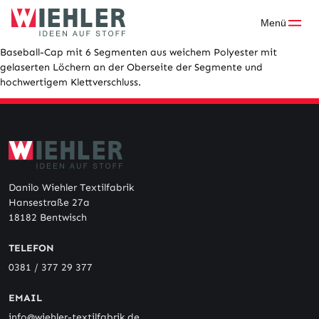
Skip
to
Menü
content
Baseball-Cap mit 6 Segmenten aus weichem Polyester mit
gelaserten Löchern an der Oberseite der Segmente und
hochwertigem Klettverschluss.
Danilo Wiehler Textilfabrik
Hansestraße 27a
18182 Bentwisch
TELEFON
0381 / 377 29 377
EMAIL
info@wiehler-textilfabrik.de