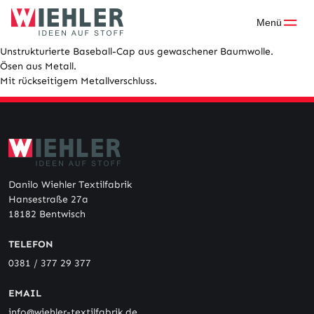
Skip
to
Menü
content
Unstrukturierte Baseball-Cap aus gewaschener Baumwolle.
Ösen aus Metall.
Mit rückseitigem Metallverschluss.
Danilo Wiehler Textilfabrik
Hansestraße 27a
18182 Bentwisch
TELEFON
0381 / 377 29 377
EMAIL
info@wiehler-textilfabrik.de