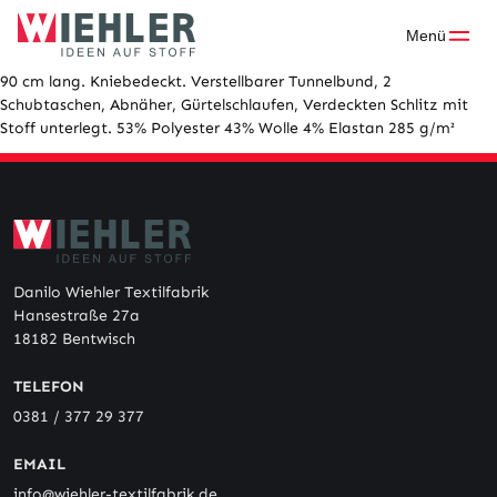
Skip
to
Menü
content
90 cm lang. Kniebedeckt. Verstellbarer Tunnelbund, 2
Schubtaschen, Abnäher, Gürtelschlaufen, Verdeckten Schlitz mit
Stoff unterlegt. 53% Polyester 43% Wolle 4% Elastan 285 g/m²
Danilo Wiehler Textilfabrik
Hansestraße 27a
18182 Bentwisch
TELEFON
0381 / 377 29 377
EMAIL
info@wiehler-textilfabrik.de