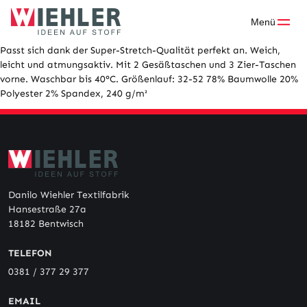
Skip
to
Menü
content
Passt sich dank der Super-Stretch-Qualität perfekt an. Weich,
leicht und atmungsaktiv. Mit 2 Gesäßtaschen und 3 Zier-Taschen
vorne. Waschbar bis 40°C. Größenlauf: 32-52 78% Baumwolle 20%
Polyester 2% Spandex, 240 g/m²
Danilo Wiehler Textilfabrik
Hansestraße 27a
18182 Bentwisch
TELEFON
0381 / 377 29 377
EMAIL