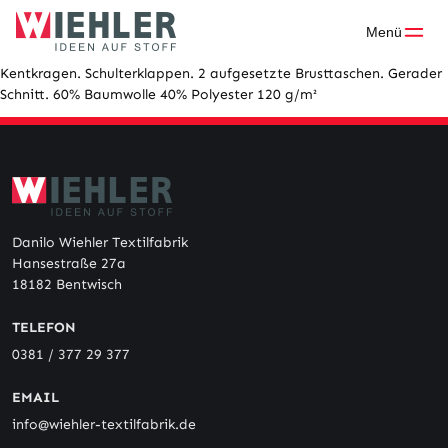
Skip
to
Menü
content
Kentkragen. Schulterklappen. 2 aufgesetzte Brusttaschen. Gerader
Schnitt. 60% Baumwolle 40% Polyester 120 g/m²
Danilo Wiehler Textilfabrik
Hansestraße 27a
18182 Bentwisch
TELEFON
0381 / 377 29 377
EMAIL
info@wiehler-textilfabrik.de