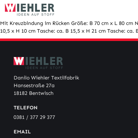
Skip
to
content
Mit Kreuzbindung im Rücken Größe: B 70 cm x L 80 cm N
10,5 x H 10 cm Tasche: ca. B 15,5 x H 21 cm Tasche: ca.
Danilo Wiehler Textilfabrik
Hansestraße 27a
18182 Bentwisch
TELEFON
0381 / 377 29 377
EMAIL