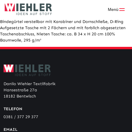
Skip
to
Menü
content
Bindegürtel verstellbar mit Karabiner und Dornschließe, D-Ring
Aufgesetzte Tasche mit 2 Fächern und mit farblich abgesetzten
Taschenabschluss, Nieten Tasche: ca. B 34 x H 20 cm 100%
Baumwolle, 295 g/m²
Danilo Wiehler Textilfabrik
Hansestraße 27a
18182 Bentwisch
TELEFON
0381 / 377 29 377
EMAIL