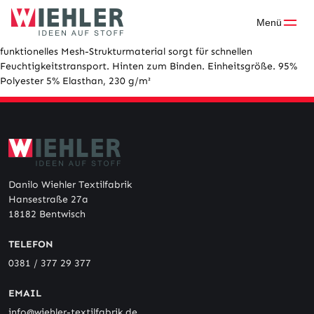
Skip
to
Menü
content
funktionelles Mesh-Strukturmaterial sorgt für schnellen
Feuchtigkeitstransport. Hinten zum Binden. Einheitsgröße. 95%
Polyester 5% Elasthan, 230 g/m²
Danilo Wiehler Textilfabrik
Hansestraße 27a
18182 Bentwisch
TELEFON
0381 / 377 29 377
EMAIL
info@wiehler-textilfabrik.de