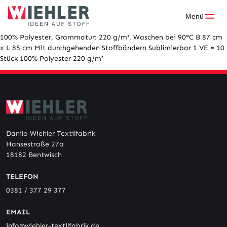
Skip
to
Menü
content
100% Polyester, Grammatur: 220 g/m², Waschen bei 90°C B 87 cm
x L 85 cm Mit durchgehenden Stoffbändern Sublimierbar 1 VE = 10
Stück 100% Polyester 220 g/m²
Danilo Wiehler Textilfabrik
Hansestraße 27a
18182 Bentwisch
TELEFON
0381 / 377 29 377
EMAIL
info@wiehler-textilfabrik.de